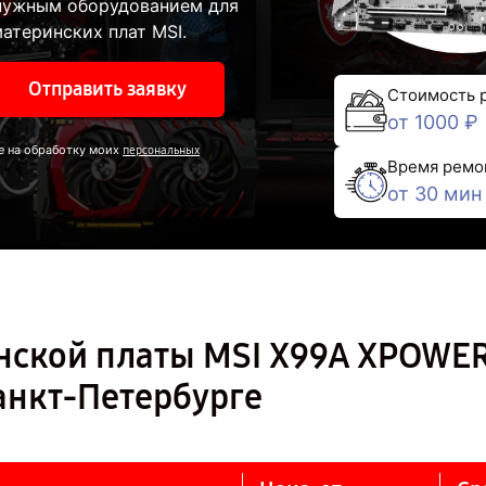
 нужным оборудованием для
атеринских плат MSI.
Отправить заявку
Стоимость 
от 1000 ₽
е на обработку моих
персональных
Время ремо
от 30 мин
нской платы MSI X99A XPOWE
анкт-Петербурге