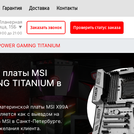
Гарантия
Доставка
Контакты
Планерная
ица, 15Б
▼
Проверить статус заказа
Заказать звонок
9:00 до 21:00
POWER GAMING TITANIUM
 платы MSI
G TITANIUM в
атеринской платы MSI X99A
яется как с выездом на
а MSI в Санкт-Петербурге.
желания клиента.