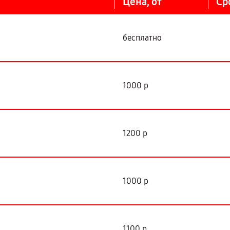
Цена, от
Ср
бесплатно
1000 р
1200 р
1000 р
1100 р