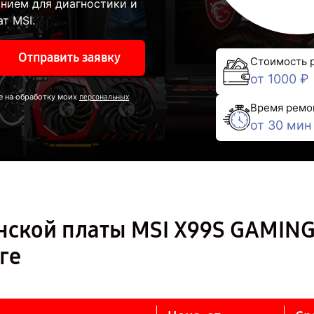
нием для диагностики и
т MSI.
Отправить заявку
Стоимость 
от 1000 ₽
е на обработку моих
персональных
Время ремо
от 30 мин
нской платы MSI X99S GAMING
ге