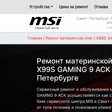
Устройства
Цены на ремонт
Отзывы
Санкт-Петербург, 
ул
c 0
Сервисный центр
/
/
X99S G
Главная
Ремонт материнских плат
Ремонт материнской
X99S GAMING 9 ACK 
Петербурге
Сервисный ремонт и обслуживание м
GAMING 9 ACK осуществляется как с 
базе сервисного центра MSI в Санкт
от типа поломки и пожелания клиент