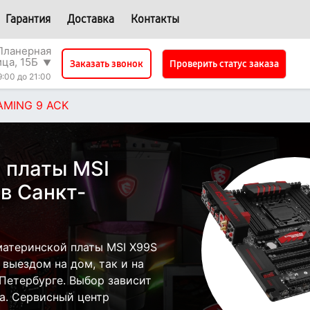
Гарантия
Доставка
Контакты
Планерная
ица, 15Б
▼
Проверить статус заказа
Заказать звонок
9:00 до 21:00
AMING 9 ACK
 платы MSI
в Санкт-
атеринской платы MSI X99S
выездом на дом, так и на
-Петербурге. Выбор зависит
а. Сервисный центр