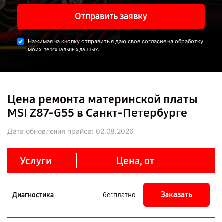
Отправить заявку
Нажимая на кнопку отправить я даю свое согласие на обработку
моих
.
персональных данных
Цена ремонта материнской платы
MSI Z87-G55 в Санкт-Петербурге
Дата обновления прайса:
02.08.2026
Услуги
Цена, от
Заказать
Диагностика
бесплатно