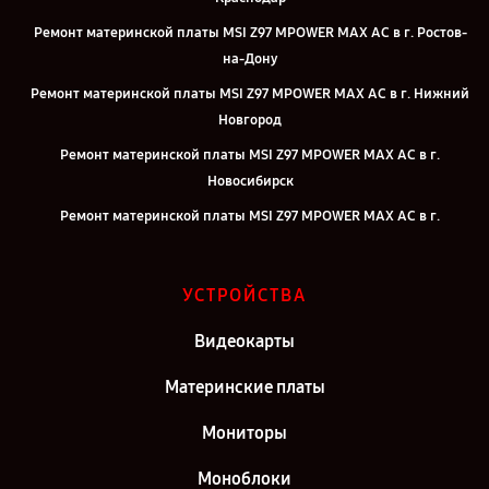
Ремонт материнской платы MSI Z97 MPOWER MAX AC в г. Ростов-
на-Дону
Ремонт материнской платы MSI Z97 MPOWER MAX AC в г. Нижний
Новгород
Ремонт материнской платы MSI Z97 MPOWER MAX AC в г.
Новосибирск
Ремонт материнской платы MSI Z97 MPOWER MAX AC в г.
Челябинск
Ремонт материнской платы MSI Z97 MPOWER MAX AC в г.
УСТРОЙСТВА
Екатеринбург
Ремонт материнской платы MSI Z97 MPOWER MAX AC в г. Казань
Видеокарты
Ремонт материнской платы MSI Z97 MPOWER MAX AC в г. Москва
Материнские платы
Мониторы
Моноблоки