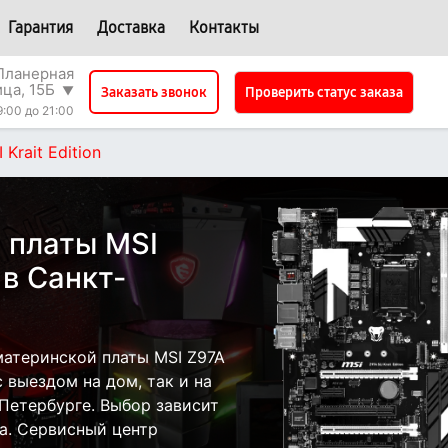
Гарантия
Доставка
Контакты
Планерная
ица, 15Б
▼
Проверить статус заказа
Заказать звонок
9:00 до 21:00
 Krait Edition
 платы MSI
n в Санкт-
атеринской платы MSI Z97A
 с выездом на дом, так и на
-Петербурге. Выбор зависит
а. Сервисный центр