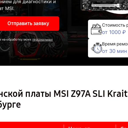
нием для диагностики и
т MSI.
Отправить заявку
Стоимость 
от 1000 ₽
е на обработку моих
персональных
Время ремо
от 30 мин
ской платы MSI Z97A SLI Krait
бурге