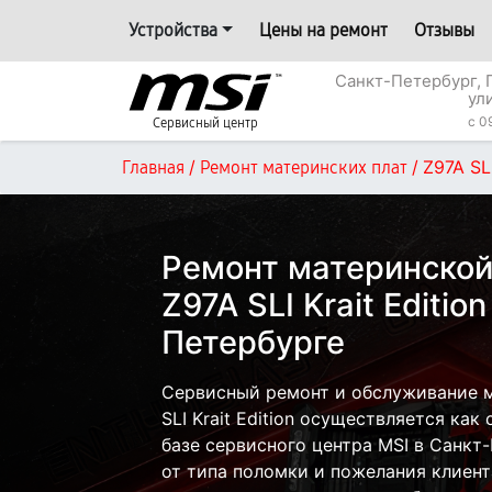
Устройства
Цены на ремонт
Отзывы
Санкт-Петербург, 
ул
c 0
Сервисный центр
/
/
Z97A SLI
Главная
Ремонт материнских плат
Ремонт материнской
Z97A SLI Krait Editio
Петербурге
Сервисный ремонт и обслуживание м
SLI Krait Edition осуществляется как
базе сервисного центра MSI в Санкт
от типа поломки и пожелания клиент