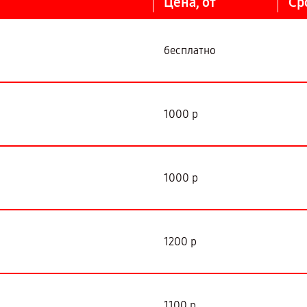
Цена, от
Ср
бесплатно
1000 р
1000 р
1200 р
1100 р