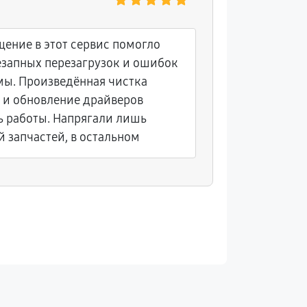
Светлан
ение в этот сервис помогло
Покупала 
незапных перезагрузок и ошибок
вскоре с
ы. Произведённая чистка
некоторы
 и обновление драйверов
Обратилас
ь работы. Напрягали лишь
заменили
 запчастей, в остальном
отремонт
облегчила
действию,