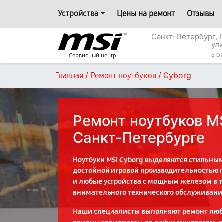
Устройства
Цены на ремонт
Отзывы
Санкт-Петербург, 
ул
c 0
Сервисный центр
/
/
Cyborg
Главная
Ремонт ноутбуков
Ремонт ноутбуков MS
Санкт-Петербурге
Ноутбуки MSI Cyborg выделяются стильны
достойной игровой производительностью п
и любые устройства с мощным железом в т
внимательного технического обслуживани
Наши специалисты выполняют ремонт любо