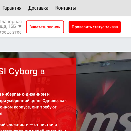
Гарантия
Доставка
Контакты
Планерная
ица, 15Б
▼
Проверить статус заказа
Заказать звонок
9:00 до 21:00
I Cyborg в
м киберпанк-дизайном и
ри умеренной цене. Однако, как
онком корпусе, они требуют
я.
й сложности — от чистки и