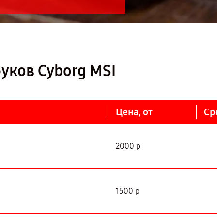
уков Cyborg MSI
Цена, от
Ср
2000 р
1500 р