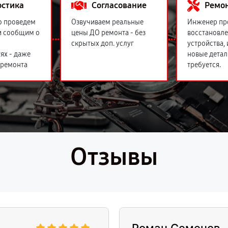
остика
Согласование
Ремо
о проведем
Озвучиваем реальные
Инженер пр
и сообщим о
цены ДО ремонта - без
восстановл
скрытых доп. услуг
устройства,
ях - даже
новые детал
 ремонта
требуется.
Отзывы