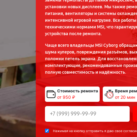
замены термопасты до пайки микросхем, 
установки новых дисплеев. Мы также рем
питания, вентиляторы и системы охлажден
интенсивной игровой нагрузке. Все работы
техническими нормами MSI, что гарантиру
устройства после ремонта.
Чаще всего владельцы MSI Cyborg обращают
шума кулеров, повреждения разъёмов, вых
поломки петель экрана. Для восстановлен
комплектующие, рекомендованные произв
полную совместимость и надёжность.
Стоимость ремонта
Время рем
от 950 ₽
от 20 мин
Нажимая на кнопку отправить я даю свое согласи