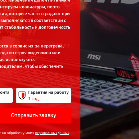
восстановления цепей питания и
онтируем клавиатуры, порты
ия, которые часто страдают при
 выполняются в соответствии с
ет стабильность и долговечность
ся в сервис из-за перегрева,
ода из строя видеочипа или
ия используются
одителем, чтобы обеспечить
онта
Гарантия на работу
1 год
Отправить заявку
е на обработку моих
.
персональных данных