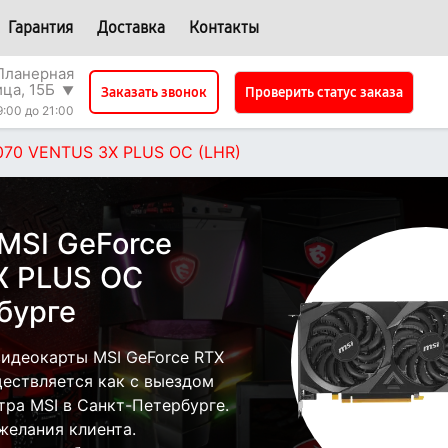
Гарантия
Доставка
Контакты
Планерная
ица, 15Б
▼
Проверить статус заказа
Заказать звонок
9:00 до 21:00
070 VENTUS 3X PLUS OC (LHR)
MSI GeForce
X PLUS OC
бурге
идеокарты MSI GeForce RTX
ествляется как с выездом
нтра MSI в Санкт-Петербурге.
желания клиента.